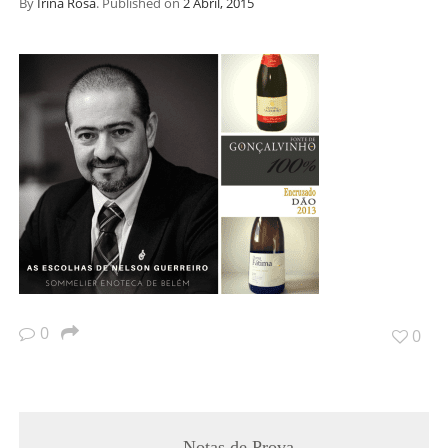
By
Irina Rosa
.
Published on
2 Abril, 2015
0
0
Notas de Prova