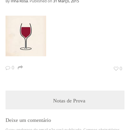
By
Irina Rosa
.
Published on
31 Março, 2015
0
0
Notas de Prova
Deixe um comentário
O seu endereço de email não será publicado.
Campos obrigatórios