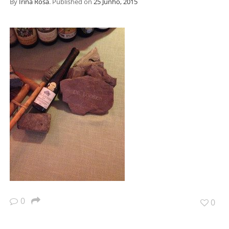
By
Irina Rosa
.
Published on
25 Junho, 2015
0
0