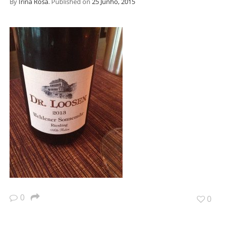
By
Irina Rosa
.
Published on
25 Junho, 2015
0
0