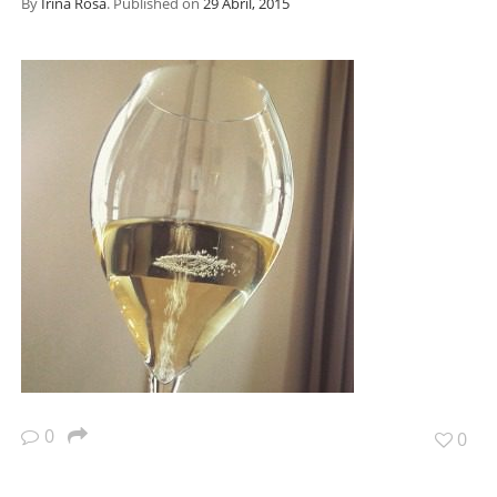
By
Irina Rosa
.
Published on
29 Abril, 2015
0
0