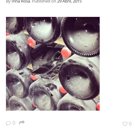
By
Irina Rosa
.
Published on
29 Abril, 2015
0
0