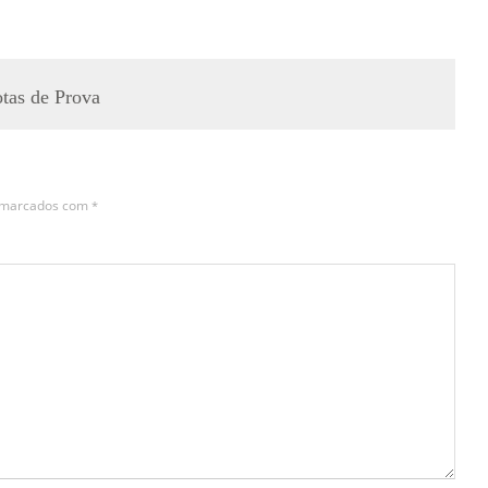
tas de Prova
s marcados com
*