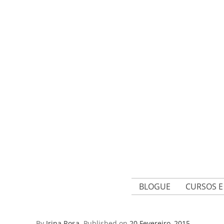
BLOGUE
CURSOS 
By
Irina Rosa
.
Published on
20 Fevereiro, 2015