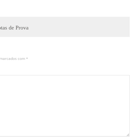
tas de Prova
s marcados com
*