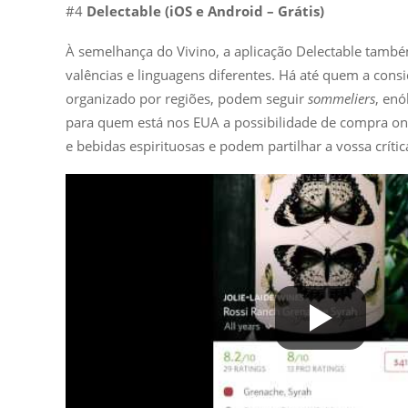
#4
Delectable (iOS e Android – Grátis)
À semelhança do Vivino, a aplicação Delectable também
valências e linguagens diferentes. Há até quem a consi
organizado por regiões, podem seguir
sommeliers
, enó
para quem está nos EUA a possibilidade de compra onli
e bebidas espirituosas e podem partilhar a vossa críti