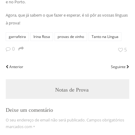
e no Porto.
Agora, que já sabem o que fazer e esperar, é só pôr as vossas línguas
à prova!
garrafeira
Irina Rosa
provas de vinho
Tanto na Língua
0
5
Anterior
Seguinte
Notas de Prova
Deixe um comentário
O seu endereço de email não será publicado.
Campos obrigatórios
marcados com
*