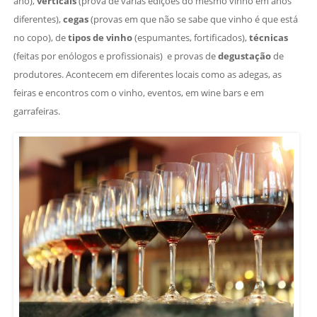
ano),
verticais
(prova de várias edições do mesmo vinho em anos
diferentes),
cegas
(provas em que não se sabe que vinho é que está
no copo), de
tipos de vinho
(espumantes, fortificados),
técnicas
(feitas por enólogos e profissionais) e provas de
degustação
de
produtores. Acontecem em diferentes locais como as adegas, as
feiras e encontros com o vinho, eventos, em wine bars e em
garrafeiras.