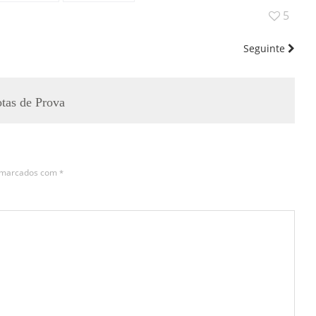
5
Seguinte
tas de Prova
s marcados com
*